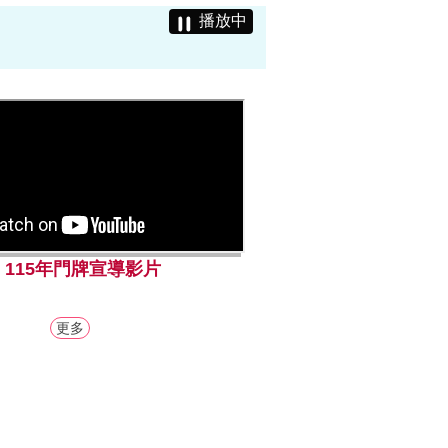
播放中
話，苗栗縣政府關心您！』
【線上申辦戶籍登記】 - 只要符合申辦資格，使用自然人憑證，就可24小時全天候在家申辦出生、死亡等多項戶籍登記。網址 : https://www.ris.gov.tw/app/portal/834
提醒您！設籍後應依法參加全民健保，以保障您的權益。如有疑問，請洽中央健康保險署各分區業務組或諮詢專線0800-030-598；手機請撥 02-4128-678」。
自107年7月16日起，辦理出生登記可同時通報勞保局申請生育給付，或辦理死亡登記可同時通報勞保局申請家屬死亡給付，請多加利用。
- 115年門牌宣導影片
更多