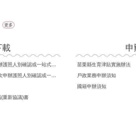
更多
下載
申
同意書委任書(供戶所辦理首次申辦護照人別確認或一站式服務用)【申請人為受監護宣告者時填用】
苗栗縣生育津貼實施辦法
同意書委任陪同書(供戶所辦理首次申辦護照人別確認或一站式服務用)
戶政業務申辦須知
國籍申辦須知
(重新協議)書