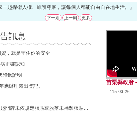
家一起捍衛人權、維護尊嚴，讓每個人都能自由自在地生活。』
下一則
上一則
更多
人口販運通報專線（02）23883095、110、1955報案電
告訊息
個資，就是守住你的安全
疾病正確認知
~ 輕信詐騙、錢財不見~
代印鑑證明
苗栗縣政府 
年應辦理遷出登記。
115-03-26
「門牌自治新里程自115年3月5日起門牌未依規定張貼或脫落未補製張貼要罰300元、私設門牌將罰5000元。」