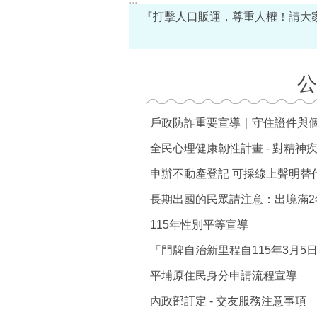
『打擊人口販運，尊重人權！請大
『拒絕人口販運，守護人權和平。防制
公
戶政防詐重要宣導｜守住證件與
全民心理健康韌性計畫 - 對精神
消費購物停看聽、保護權益心不驚 
申辦不動產登記 可採線上聲明替
長期出國的民眾請注意：出境滿2
115年性別平等宣導
平埔原住民身分申請流程宣導
內政部訂定 - 交友服務注意事項