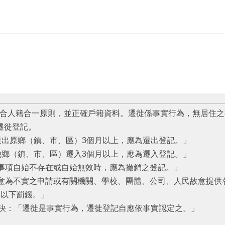
合人籍合一原則，並正確戶籍資料。遷徙係事實行為，無居住之
遷徙登記。
「遷出原鄉（鎮、市、區）3個月以上，應為遷出登記。」
由他鄉（鎮、市、區）遷入3個月以上，應為遷入登記。」
記事項自始不存在或自始無效時，應為撤銷之登記。」
故意為不實之申請或有關機關、學校、團體、公司、人民故意提供
元以下罰鍰。」
號判決：「遷徙是事實行為，遷徙登記自應依事實認定之。」